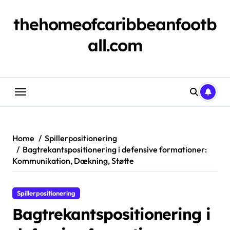
Skip
to
thehomeofcaribbeanfootb
content
all.com
Home
Spillerpositionering
Bagtrekantspositionering i defensive formationer:
Kommunikation, Dækning, Støtte
Spillerpositionering
Bagtrekantspositionering i