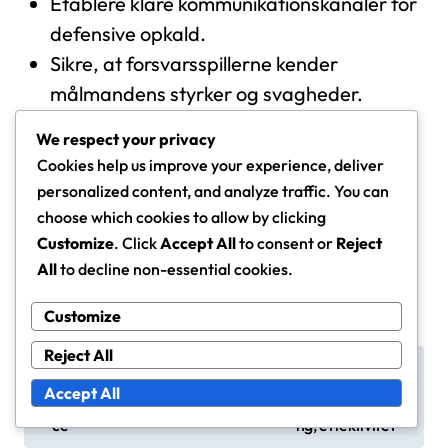
Etablere klare kommunikationskanaler for
defensive opkald.
Sikre, at forsvarsspillerne kender
målmandens styrker og svagheder.
Arbejde sammen om at udvikle strategier
We respect your privacy
til håndtering af dødbolde og
Cookies help us improve your experience, deliver
kontraangreb.
personalized content, and analyze traffic. You can
choose which cookies to allow by clicking
Customize
. Click
Accept All
to consent or
Reject
All
to decline non-essential cookies.
Customize
Reject All
P
2-3-5 Defensiv Format
Defensive roller i fodb
ion: Angrebsmindset, D
oldformationer: Ansva
o
Accept All
efensive ansvar, Balan
rsområder, positioneri
s
ce
ng, effektivitet