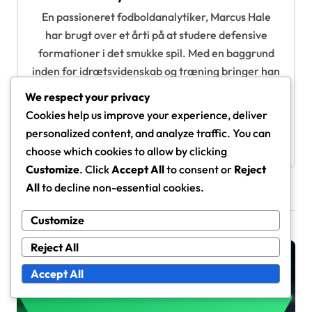
g
En passioneret fodboldanalytiker, Marcus Hale
a
har brugt over et årti på at studere defensive
t
formationer i det smukke spil. Med en baggrund
inden for idrætsvidenskab og træning bringer han
i
et unikt perspektiv til de taktiske nuancer i
o
We respect your privacy
fodbold. Når han ikke skriver, nyder Marcus at
Cookies help us improve your experience, deliver
n
spille amatørfodbold og dele sine indsigter på
personalized content, and analyze traffic. You can
forskellige platforme.
choose which cookies to allow by clicking
Customize
. Click
Accept All
to consent or
Reject
All
to decline non-essential cookies.
Related Posts
Customize
Reject All
Danmark Strategier
Accept All