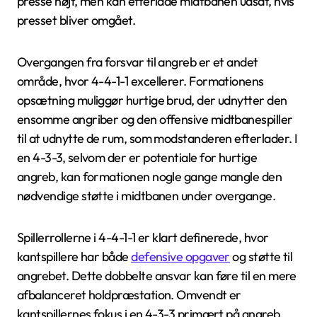
presse højt, men kan efterlade midtbanen udsat, hvis
presset bliver omgået.
Overgangen fra forsvar til angreb er et andet
område, hvor 4-4-1-1 excellerer. Formationens
opsætning muliggør hurtige brud, der udnytter den
ensomme angriber og den offensive midtbanespiller
til at udnytte de rum, som modstanderen efterlader. I
en 4-3-3, selvom der er potentiale for hurtige
angreb, kan formationen nogle gange mangle den
nødvendige støtte i midtbanen under overgange.
Spillerrollerne i 4-4-1-1 er klart definerede, hvor
kantspillere har både
defensive opgaver
og støtte til
angrebet. Dette dobbelte ansvar kan føre til en mere
afbalanceret holdpræstation. Omvendt er
kantspillernes fokus i en 4-3-3 primært på angreb,