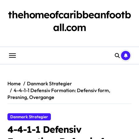
Skip
to
thehomeofcaribbeanfootb
content
all.com
Home
Danmark Strategier
4-4-1-1 Defensiv Formation: Defensiv form,
Presning, Overgange
Danmark Strategier
4-4-1-1 Defensiv