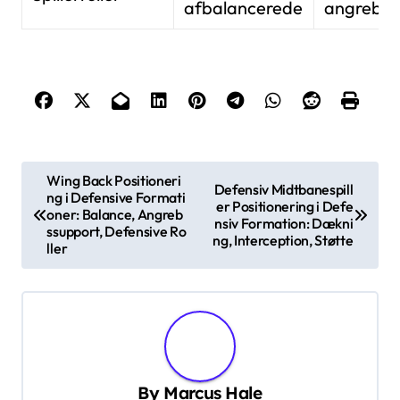
afbalancerede
angrebsf
P
Wing Back Positioneri
Defensiv Midtbanespill
ng i Defensive Formati
o
er Positionering i Defe
oner: Balance, Angreb
nsiv Formation: Dækni
s
ssupport, Defensive Ro
ng, Interception, Støtte
ller
t
n
a
v
i
By
Marcus Hale