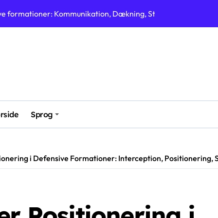
mindset, Defensive ansvar, Balance
 stabilitet, Kontraangreb, Positionering
Defensive Formationer: Interception, Positionering, Støtte
ring i Defensiv Formation: Dækning, Interception, Støtte
siv form, Presning, Overgange
ve Formationer: Balance, Angrebssupport, Defensive Roller
rside
Sprog
hed, Kontraangreb, Positionering
ionering i Defensive Formationer: Interception, Positionering, 
r Positionering i