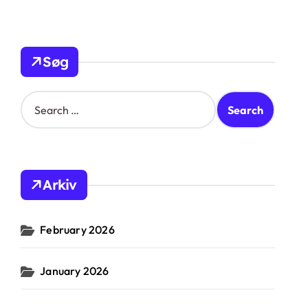
Søg
S
e
a
r
c
h
Arkiv
f
o
r
February 2026
:
January 2026