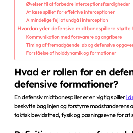
Øvelser til at forbedre interceptionsfærdigheder
At læse spillet for effektive interceptioner
Almindelige fejl at undgå i interception
Hvordan yder defensive midtbanespillere støtte t
Kommunikation med forsvarere og angribere
Timing af fremadgående løb og defensive opgave
Forståelse af holddynamik og formationer
Hvad er rollen for en defen
defensive formationer?
En defensiv midtbanespiller er en vigtig spiller
i 
beskytte baglinjen og forstyrre modstanderens 
taktisk bevidsthed, fysik og pasningsevne for at s