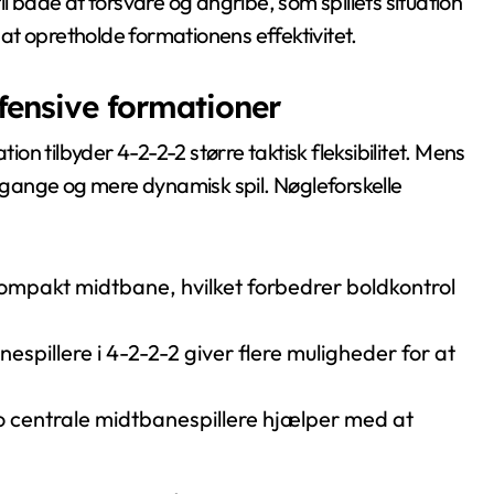
 til både at forsvare og angribe, som spillets situation
t opretholde formationens effektivitet.
ensive formationer
n tilbyder 4-2-2-2 større taktisk fleksibilitet. Mens
ergange og mere dynamisk spil. Nøgleforskelle
ompakt midtbane, hvilket forbedrer boldkontrol
espillere i 4-2-2-2 giver flere muligheder for at
o centrale midtbanespillere hjælper med at