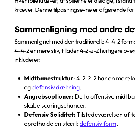
Hver rolle kræver, at spillerne er alsidige, i stand
kræver. Denne tilpasningsevne er afgørende for a
Sammenligning med andre def
Sammenlignet med den traditionelle 4-4-2 formatio
4-4-2 er mere stiv, tillader 4-2-2-2 hurtigere ov
inkluderer:
Midtbanestruktur:
4-2-2-2 har en mere k
og
defensiv dækning
.
Angrebsoptioner:
De to offensive midtban
skabe scoringschancer.
Defensiv Soliditet:
Tilstedeværelsen af t
opretholde en stærk
defensiv form
.