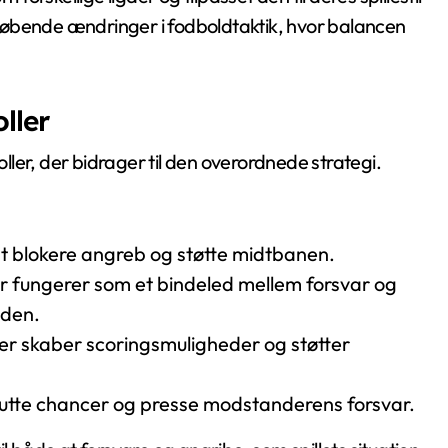
e løbende ændringer i fodboldtaktik, hvor balancen
ller
oller, der bidrager til den overordnede strategi.
l at blokere angreb og støtte midtbanen.
er fungerer som et bindeled mellem forsvar og
lden.
der skaber scoringsmuligheder og støtter
slutte chancer og presse modstanderens forsvar.