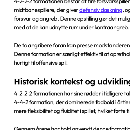
4-2-2-2 formationen består af fire forsvarsspiller
midtbanespillere, der giver
defensiv dækning
, o
forsvar og angreb. Denne opstilling gør det muli
med at de kan udnytte rum under kontraangreb.
De to angribere foran kan presse modstanderens 
Denne formation er særligt effektiv til at opreth
hurtigt til offensive spil.
Historisk kontekst og udvikli
4-2-2-2 formationen har sine rødder i tidligere takt
4-4-2 formation, der dominerede fodbold i årti
mere fleksibilitet og fluiditet i spillet, hvilket førte
Gennem årene har hold anvendt denne formation i fo