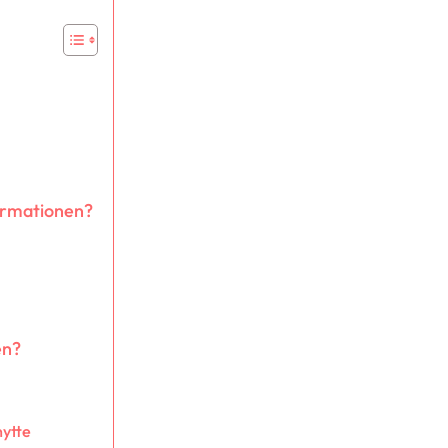
formationen?
en?
nytte