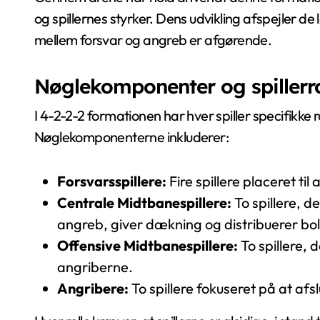
og spillernes styrker. Dens udvikling afspejler d
mellem forsvar og angreb er afgørende.
Nøglekomponenter og spillerro
I 4-2-2-2 formationen har hver spiller specifikke r
Nøglekomponenterne inkluderer:
Forsvarsspillere:
Fire spillere placeret ti
Centrale Midtbanespillere:
To spillere, d
angreb, giver dækning og distribuerer bo
Offensive Midtbanespillere:
To spillere, 
angriberne.
Angribere:
To spillere fokuseret på at af