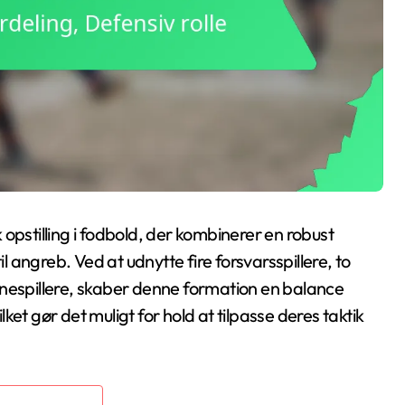
 opstilling i fodbold, der kombinerer en robust
il angreb. Ved at udnytte fire forsvarsspillere, to
anespillere, skaber denne formation en balance
vilket gør det muligt for hold at tilpasse deres taktik