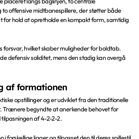
e placeret langs baglinjen, to centrale
g to offensive midtbanespillere, der støtter både
gt for hold at opretholde en kompakt form, samtidig
forsvar, hvilket skaber muligheder for boldtab.
olde defensiv soliditet, mens den stadig kan overgå
ng af formationen
iske opstillinger og er udviklet fra den traditionelle
er. Trænere begyndte at anerkende behovet for
 til tilpasningen af 4-2-2-2.
rskellige ligaer og tilpasset den til deres spillestil