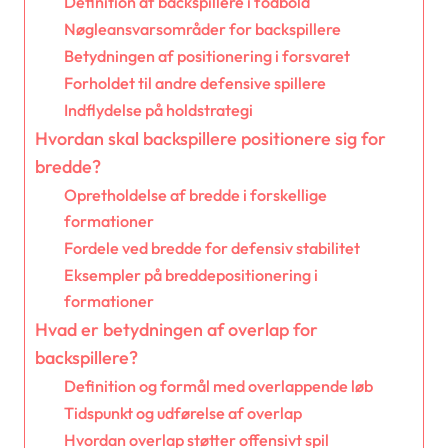
Definition af backspillere i fodbold
Nøgleansvarsområder for backspillere
Betydningen af positionering i forsvaret
Forholdet til andre defensive spillere
Indflydelse på holdstrategi
Hvordan skal backspillere positionere sig for
bredde?
Opretholdelse af bredde i forskellige
formationer
Fordele ved bredde for defensiv stabilitet
Eksempler på breddepositionering i
formationer
Hvad er betydningen af overlap for
backspillere?
Definition og formål med overlappende løb
Tidspunkt og udførelse af overlap
Hvordan overlap støtter offensivt spil