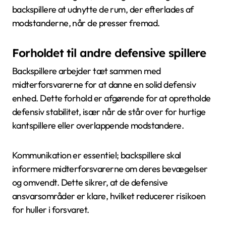
backspillere at udnytte de rum, der efterlades af
modstanderne, når de presser fremad.
Forholdet til andre defensive spillere
Backspillere arbejder tæt sammen med
midterforsvarerne for at danne en solid defensiv
enhed. Dette forhold er afgørende for at opretholde
defensiv stabilitet, især når de står over for hurtige
kantspillere eller overlappende modstandere.
Kommunikation er essentiel; backspillere skal
informere midterforsvarerne om deres bevægelser
og omvendt. Dette sikrer, at de defensive
ansvarsområder er klare, hvilket reducerer risikoen
for huller i forsvaret.