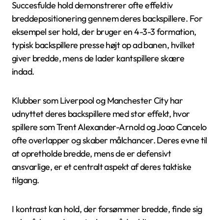
Succesfulde hold demonstrerer ofte effektiv
breddepositionering gennem deres backspillere. For
eksempel ser hold, der bruger en 4-3-3 formation,
typisk backspillere presse højt op ad banen, hvilket
giver bredde, mens de lader kantspillere skære
indad.
Klubber som Liverpool og Manchester City har
udnyttet deres backspillere med stor effekt, hvor
spillere som Trent Alexander-Arnold og Joao Cancelo
ofte overlapper og skaber målchancer. Deres evne til
at opretholde bredde, mens de er defensivt
ansvarlige, er et centralt aspekt af deres taktiske
tilgang.
I kontrast kan hold, der forsømmer bredde, finde sig