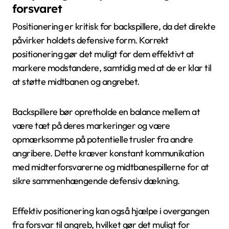
forsvaret
Positionering er kritisk for backspillere, da det direkte
påvirker holdets defensive form. Korrekt
positionering gør det muligt for dem effektivt at
markere modstandere, samtidig med at de er klar til
at støtte midtbanen og angrebet.
Backspillere bør opretholde en balance mellem at
være tæt på deres markeringer og være
opmærksomme på potentielle trusler fra andre
angribere. Dette kræver konstant kommunikation
med midterforsvarerne og midtbanespillerne for at
sikre sammenhængende defensiv dækning.
Effektiv positionering kan også hjælpe i overgangen
fra forsvar til angreb, hvilket gør det muligt for