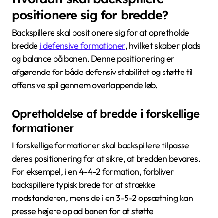
positionere sig for bredde?
Backspillere skal positionere sig for at opretholde
bredde
i defensive formationer
, hvilket skaber plads
og balance på banen. Denne positionering er
afgørende for både defensiv stabilitet og støtte til
offensive spil gennem overlappende løb.
Opretholdelse af bredde i forskellige
formationer
I forskellige formationer skal backspillere tilpasse
deres positionering for at sikre, at bredden bevares.
For eksempel, i en 4-4-2 formation, forbliver
backspillere typisk brede for at strække
modstanderen, mens de i en 3-5-2 opsætning kan
presse højere op ad banen for at støtte