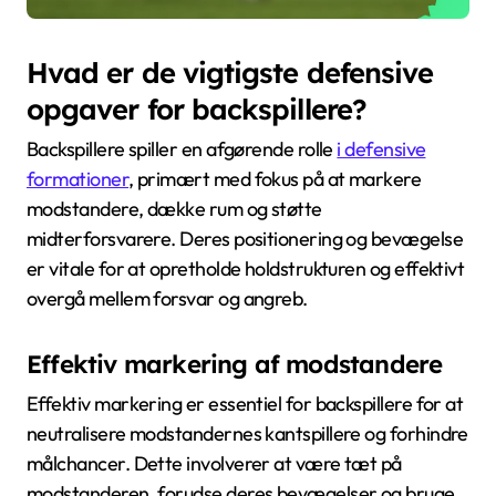
Hvad er de vigtigste defensive
opgaver for backspillere?
Backspillere spiller en afgørende rolle
i defensive
formationer
, primært med fokus på at markere
modstandere, dække rum og støtte
midterforsvarere. Deres positionering og bevægelse
er vitale for at opretholde holdstrukturen og effektivt
overgå mellem forsvar og angreb.
Effektiv markering af modstandere
Effektiv markering er essentiel for backspillere for at
neutralisere modstandernes kantspillere og forhindre
målchancer. Dette involverer at være tæt på
modstanderen, forudse deres bevægelser og bruge