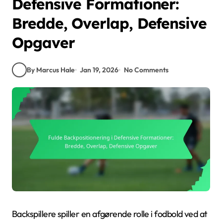
Defensive Formationer:
Bredde, Overlap, Defensive
Opgaver
By Marcus Hale
Jan 19, 2026
No Comments
Backspillere spiller en afgørende rolle i fodbold ved at