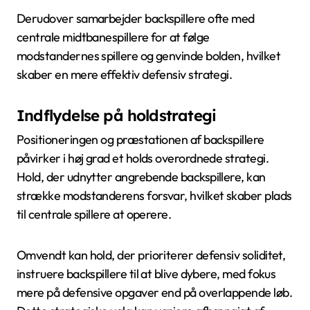
Derudover samarbejder backspillere ofte med
centrale midtbanespillere for at følge
modstandernes spillere og genvinde bolden, hvilket
skaber en mere effektiv defensiv strategi.
Indflydelse på holdstrategi
Positioneringen og præstationen af backspillere
påvirker i høj grad et holds overordnede strategi.
Hold, der udnytter angrebende backspillere, kan
strække modstanderens forsvar, hvilket skaber plads
til centrale spillere at operere.
Omvendt kan hold, der prioriterer defensiv soliditet,
instruere backspillere til at blive dybere, med fokus
mere på defensive opgaver end på overlappende løb.